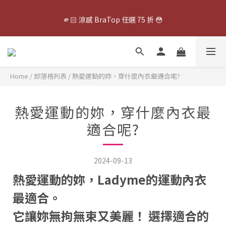
5
6
6
8
7
9
7
✨ 8 月夏日涼爽回饋・全館多重組合優惠 ✨
4
5
5
7
6
8
6
🫵🏻 涼感 BraTop 任選 75 折 😳
3
4
4
6
5
7
5
2
3
3
5
4
6
4
1
2
2
4
3
5
3
快點！！趕快幫老爸補貨啦！
0
1
:
1
3
:
2
4
:
2
9
立即搶購
日
時
分
秒
0
0
2
1
3
1
8
Home
/
部落格列表
/
熱愛運動的妳，穿什麼內衣最適合呢?
1
0
2
0
7
0
1
6
✨ 8 月夏日涼爽回饋・全館多重組合優惠 ✨
0
5
熱愛運動的妳，穿什麼內衣最
4
3
適合呢?
2
1
0
2024-09-13
熱愛運動的妳，Ladyme的運動內衣
最適合。
它讓妳無拘無束又美麗！ 選擇適合的