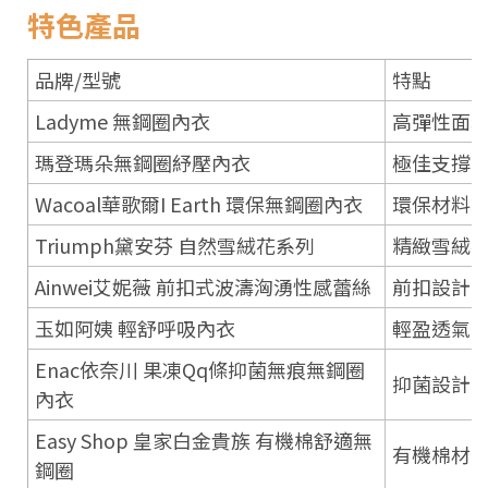
特色產品
品牌/型號
特點
Ladyme 無鋼圈內衣
高彈性面
瑪登瑪朵無鋼圈紓壓內衣
極佳支撐
Wacoal華歌爾I Earth 環保無鋼圈內衣
環保材料
Triumph黛安芬 自然雪絨花系列
精緻雪絨
Ainwei艾妮薇 前扣式波濤洶湧性感蕾絲
前扣設計
玉如阿姨 輕舒呼吸內衣
輕盈透氣
Enac依奈川 果凍Qq條抑菌無痕無鋼圈
抑菌設計
內衣
Easy Shop 皇家白金貴族 有機棉舒適無
有機棉材
鋼圈