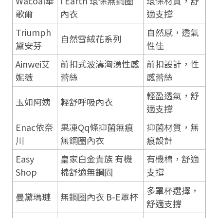
Wacoal華
I Earth 環保無鋼圈
環保材質，舒
歌爾
內衣
適支撐
Triumph
自然感，透氣
自然雪絨花系列
黛安芬
性佳
Ainwei艾
前扣式波濤洶湧性感
前扣設計，性
妮薇
蕾絲
感蕾絲
輕盈透氣，舒
玉如阿姨
輕舒呼吸內衣
適支撐
Enac依奈
果凍Qq條抑菌無痕
抑菌材質，無
川
無鋼圈內衣
痕設計
Easy
皇家白金貴族 有機
有機棉，舒適
Shop
棉舒適無鋼圈
支撐
多罩杯選擇，
曼黛瑪璉
無鋼圈內衣 B-E罩杯
舒適支撐