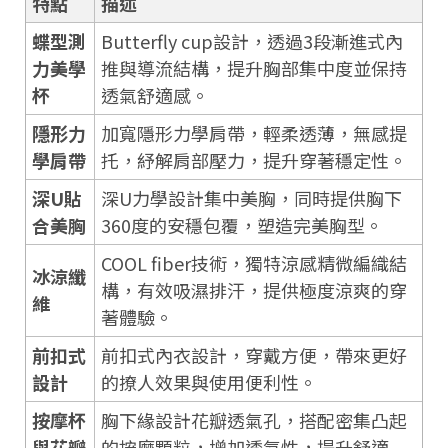
特點
描述
蝶型測
Butterfly cup設計，透過3段漸進式內
力美學
推與導流結構，提升胸部集中度並保持
杯
透氣舒適感。
隱形力
加寬隱形力學肩帶，輕柔透薄，無感提
學肩帶
托，紓解肩部壓力，提升穿著穩定性。
深U貼
深U力學設計集中美胸，同時提供胸下
合美胸
360度的安穩包覆，塑造完美胸型。
COOL fiber技術，獨特涼感精微編織結
冰涼纖
構，有效吸濕排汗，提供極度涼爽的穿
維
著體驗。
前扣式
前扣式內衣設計，穿戴方便，帶來更好
設計
的撩人效果與使用便利性。
按摩杯
胸下緣設計花瓣透氣孔，搭配密集凸起
與花瓣
的按摩顆粒，增加透氣性，提升舒適