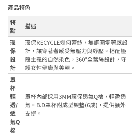
產品特色
特
描述
點
環
環保RECYCLE幾何蕾絲，無鋼圈零著感設
保
計，讓穿著者感受無壓力與紓壓。搭配極
設
簡主義的自然染色，360°全蕾絲設計，守
計
護女性健康與美麗。
罩
杯
輕
罩杯內部採用3MM環保透氣Q棉，輕盈透
透/
氣。B.D罩杯附成型襯墊(6成)，提供額外
透
支撐。
氣Q
棉