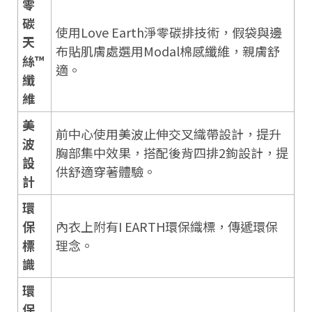
零
碳
使用Love Earth淨零碳排技術，假袋與邊
天
布貼肌膚處選用Modal棉感纖維，親膚舒
絲™
適。
纖
維
美
前中心使用美波止伸交叉織帶設計，提升
波
胸部集中效果，搭配後背四排2鉤設計，提
設
供舒適穿著體驗。
計
環
保
內衣上附有I EARTH環保織標，傳遞環保
標
理念。
識
環
保