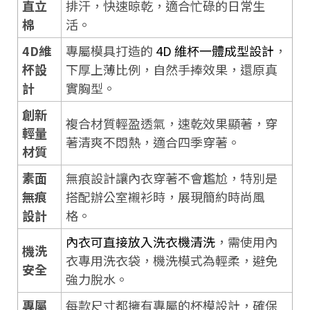
直立
排汗，快速晾乾，適合忙碌的日常生
棉
活。
4D維
專屬模具打造的
4D 維杯一體成型設計
，
杯設
下厚上薄比例，自然手捧效果，還原真
計
實胸型。
創新
複合材質輕盈透氣，速乾效果顯著，穿
輕量
著清爽不悶熱，適合四季穿著。
材質
素面
無痕設計讓內衣穿著不會尷尬，特別是
無痕
搭配辦公室襯衫時，展現簡約時尚風
設計
格。
內衣可直接放入洗衣機清洗
，需使用內
機洗
衣專用洗衣袋，機洗模式為輕柔，避免
安全
強力脫水。
專屬
每款尺寸都擁有專屬的杯模設計，確保