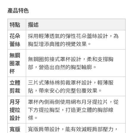
產品特色
特點
描述
花朵
採用輕薄透氣的彈性花朵蕾絲設計，為
蕾絲
胸型增添典雅的視覺效果。
無鋼
無鋼圈剪接式罩杯設計，柔和支撐胸
圈罩
部，營造出自然的胸型輪廓。
杯
立體
三片式薄絲棉剪裁罩杯設計，輕薄服
剪裁
貼，帶來安心的完整包覆效果。
月牙
罩杯內側兩側使用網布月牙提拉片，從
提拉
下方提拉胸型，打造更立體的胸部線
設計
條。
寬版
寬版肩帶設計，能有效減輕肩部壓力，