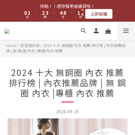
1
2
3
4
5
9
2
5
快點！！趕快幫老爸補貨啦！
✨ 8 月夏日涼爽回饋・全館多重組合優惠 ✨
0
1
:
2
3
:
4
8
:
1
4
立即搶購
日
時
分
秒
0
1
2
3
7
0
3
0
1
2
6
2
0
1
5
1
✨ 8 月夏日涼爽回饋・全館多重組合優惠 ✨
0
4
0
3
Home
/
部落格列表
/
2024 十大 無鋼圈 內衣 推薦 排行榜 | 內衣推薦品
牌 | 無 鋼 圈 內衣 |專櫃 內衣 推薦
2
1
0
2024 十大 無鋼圈 內衣 推薦
排行榜 | 內衣推薦品牌 | 無 鋼
圈 內衣 |專櫃 內衣 推薦
2024-09-25