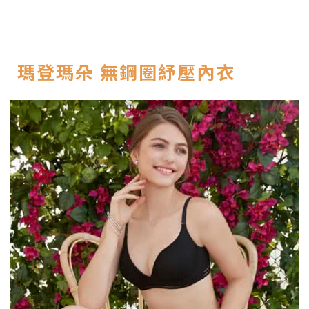
瑪登瑪朵 無鋼圈紓壓內衣