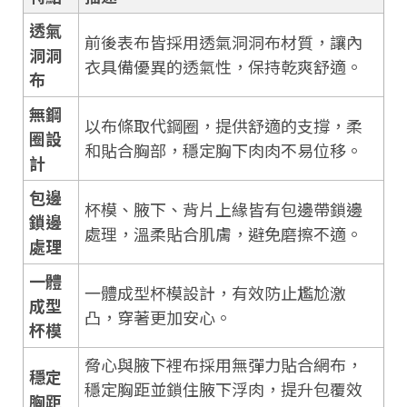
透氣
前後表布皆採用透氣洞洞布材質，讓內
洞洞
衣具備優異的透氣性，保持乾爽舒適。
布
無鋼
以布條取代鋼圈，提供舒適的支撐，柔
圈設
和貼合胸部，穩定胸下肉肉不易位移。
計
包邊
杯模、腋下、背片上緣皆有包邊帶鎖邊
鎖邊
處理，溫柔貼合肌膚，避免磨擦不適。
處理
一體
一體成型杯模設計，有效防止尷尬激
成型
凸，穿著更加安心。
杯模
脅心與腋下裡布採用無彈力貼合網布，
穩定
穩定胸距並鎖住腋下浮肉，提升包覆效
胸距