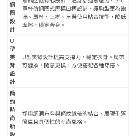
鋼
罩杯仿鋼圈式壓模凹槽設計，讓胸型更為飽
圈
滿。罩杯、上襬、背帶使用貼合技術，降低
設
摩擦，穩定合身。
計
U
型
美
U型美背設計提高支撐力，穩定衣身。肩帶
背
可變換，隨意更換，方便搭配各種穿搭。
設
計
簡
約
時
採用網洞布料與條紋織帶的結合，展現俐落
尚
簡單且具個性的時尚風格。
新
設