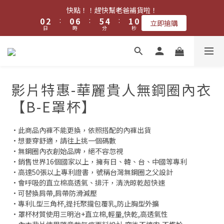
1
3
1
7
6
5
1
快點！！趕快幫老爸補貨啦！
✨ 8 月夏日涼爽回饋・全館多重組合優惠 ✨
0
2
:
0
6
:
5
4
:
0
9
立即搶購
日
時
分
秒
1
5
4
3
8
0
4
3
2
7
3
2
1
6
✨ 8 月夏日涼爽回饋・全館多重組合優惠 ✨
2
1
0
5
1
0
4
影片特惠-華麗貴人無鋼圈內衣
0
3
2
【B-E罩杯】
1
0
•此商品內褲不能更換，依照搭配的內褲出貨
•想要穿舒適，請往上挑一個碼數
•無鋼圈內衣創始品牌，絕不容忽視
•銷售世界16個國家以上，擁有日、韓、台、中國等專利
•高達50張以上專利證書，號稱台灣無鋼圈之父設計
•會呼吸的直立棉高透氣、排汗，清洗晾乾超快速
•可替換肩帶,肩帶防滑減壓
•專利L型三角杯,提托聚攏包覆乳,防止胸型外擴
•罩杯材質使用三明治+直立棉,輕量,快乾,高透氣性