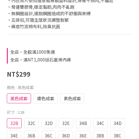
•內衣背片使用隨意裁無痕面料設計,穿後不擠肉,不尷尬
•脅邊雙膠骨,穩定脂肪,肉肉不亂跑
•無鋼圈設計,擺脫鋼圈造成的不舒服與束縛
•五排扣,可隨生理狀況調整鬆緊
•褲底竹炭棉布料,除臭抗菌
全店，全館滿1000免運
全店，滿NT1,000送石墨烯內褲
NT$299
顏色
: 黑色成套
黑色成套
膚色成套
紫色成套
尺寸
: 32B
32B
32C
32D
32E
34B
34C
34D
34E
36B
36C
36D
36E
38B
38C