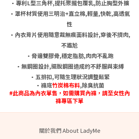
•專利L型三角杯,提托聚攏包覆乳,防止胸型外擴
•罩杯材質使用三明治+直立棉,輕量,快乾,高透氣
性
•內衣背片使用隨意裁無痕面料設計,穿後不擠肉,
不尷尬
•脅邊雙膠骨,穩定脂肪,肉肉不亂跑
•無鋼圈設計,擺脫鋼圈造成的不舒服與束縛
•五排扣,可隨生理狀況調整鬆緊
•褲底
竹炭棉布料
,除臭
抗菌
#此商品為內衣單售，如需購買內褲，請至女性內
褲專區下單
關於我們 About LadyMe