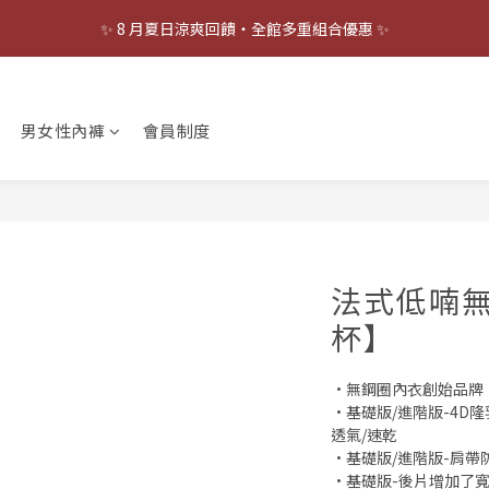
3
5
3
6
7
7
7
✨ 8 月夏日涼爽回饋・全館多重組合優惠 ✨
🫵🏻 涼感 BraTop 任選 75 折 😳
2
4
2
5
6
6
6
9
1
3
1
4
5
5
5
8
0
2
:
0
3
:
4
4
:
4
7
點！！趕快幫老爸補貨啦！
立即搶購
日
時
分
秒
1
2
3
3
3
6
0
1
2
2
2
5
男女性內褲
會員制度
✨ 8 月夏日涼爽回饋・全館多重組合優惠 ✨
0
1
1
1
4
0
0
0
3
2
1
0
法式低喃無
杯】
•無鋼圈內衣創始品牌
•基礎版/進階版-4D
透氣/速乾
•基礎版/進階版-肩帶
•基礎版-後片增加了