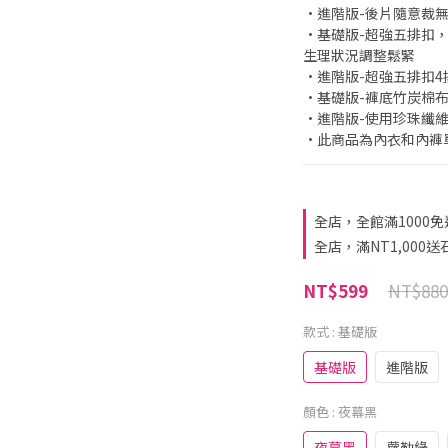
•進階版-後片隨意裁無
•基礎版-超強五排扣，3
生理狀況調整鬆緊
•進階版-超強五排扣4
•基礎版-褲底竹炭棉布
•進階版-使用珍珠纖
•此商品為內衣和內褲
全店，全館滿1000免
全店，滿NT1,000
NT$880
NT$599
款式
: 基礎版
基礎版
進階版
顏色
: 夜幕黑
夜幕黑
蘿勒綠