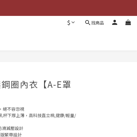
$
找商品
鋼圈內衣【A-E罩
，絕不容忽視
隆乳杯下厚上薄，高科技直立棉,健康/輕量/
防滑減壓設計
寬版緊帶設計