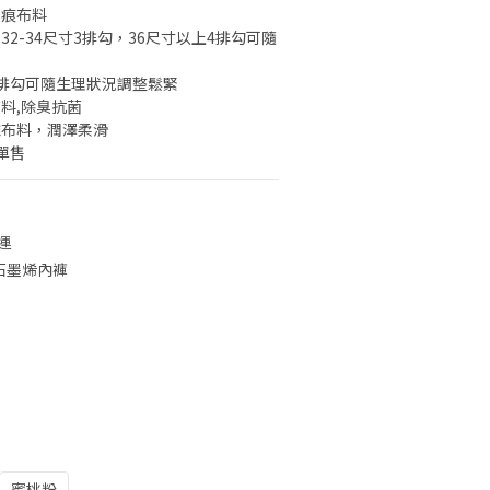
痕布料 
2-34尺寸3排勾，36尺寸以上4排勾可隨
排勾可隨生理狀況調整鬆緊 
料,除臭抗菌
維布料，潤澤柔滑
單售
運
送石墨烯內褲
蜜桃粉