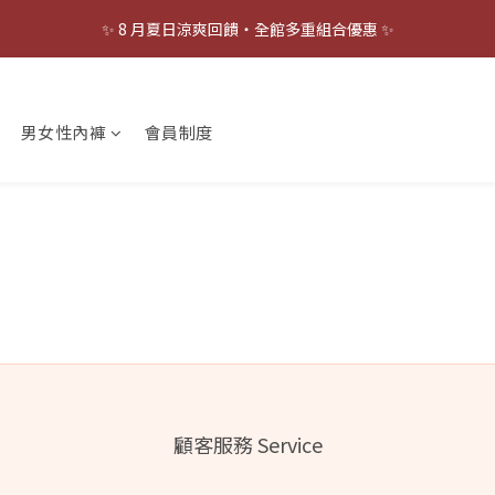
5
7
6
5
8
8
✨ 8 月夏日涼爽回饋・全館多重組合優惠 ✨
✨ 8 月夏日涼爽回饋・全館多重組合優惠 ✨
4
6
5
4
7
7
3
5
4
3
6
6
9
🫵🏻 涼感 BraTop 任選 75 折 😳
2
4
3
2
5
9
5
8
1
3
2
1
4
8
4
7
男女性內褲
會員制度
0
2
:
1
0
:
3
7
:
3
6
點！！趕快幫老爸補貨啦！
立即搶購
日
時
分
秒
1
0
2
6
2
5
0
1
5
1
4
✨ 8 月夏日涼爽回饋・全館多重組合優惠 ✨
0
4
0
3
3
2
2
1
1
0
0
顧客服務 Service