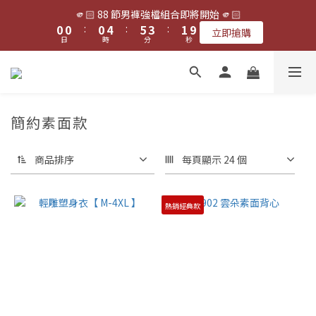
1
1
1
5
6
4
2
9
🫵🏻 88 節男褲強檔組合即將開始 🫵🏻
✨ 8 月夏日涼爽回饋・全館多重組合優惠 ✨
0
0
:
0
4
:
5
3
:
1
8
立即搶購
日
時
分
秒
3
4
2
0
7
2
3
1
6
1
2
0
5
✨ 8 月夏日涼爽回饋・全館多重組合優惠 ✨
0
1
4
0
3
簡約素面款
2
1
0
商品排序
每頁顯示 24 個
熱銷經典款