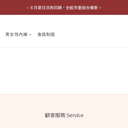
7
5
5
6
5
7
✨ 8 月夏日涼爽回饋・全館多重組合優惠 ✨
✨ 8 月夏日涼爽回饋・全館多重組合優惠 ✨
6
4
4
5
4
9
9
6
5
3
3
4
3
8
8
5
🫵🏻 涼感 BraTop 任選 75 折 😳
4
2
2
3
2
7
7
4
3
1
1
2
1
6
6
3
男女性內褲
會員制度
2
0
0
:
1
0
:
5
5
:
2
點！！趕快幫老爸補貨啦！
立即搶購
日
時
分
秒
1
0
4
4
1
0
3
3
0
✨ 8 月夏日涼爽回饋・全館多重組合優惠 ✨
2
2
1
1
0
0
顧客服務 Service