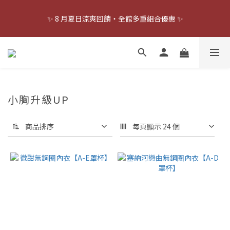
8
9
9
8
8
✨ 8 月夏日涼爽回饋・全館多重組合優惠 ✨
7
8
8
7
7
9
✨ 8 月夏日涼爽回饋・全館多重組合優惠 ✨
6
7
7
6
6
8
9
5
6
6
5
9
5
7
8
4
5
5
4
8
4
6
7
🫵🏻 涼感 BraTop 任選 75 折 😳
3
4
4
3
7
3
5
6
2
3
3
2
6
2
4
5
1
2
2
1
5
1
3
4
快點！！趕快幫老爸補貨啦！
0
1
:
1
0
:
4
0
:
2
3
小胸升級UP
立即搶購
日
時
分
秒
0
0
3
1
2
2
0
1
商品排序
每頁顯示 24 個
1
0
✨ 8 月夏日涼爽回饋・全館多重組合優惠 ✨
0